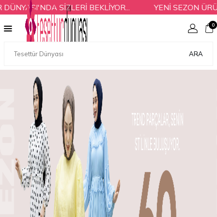
SİZLERİ BEKLİYOR...
YENİ SEZON ÜRÜNLER VE % 60
0
ARA