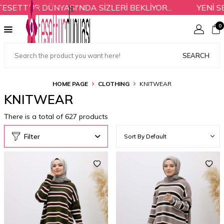
TÜR DÜNYASI'NDA SİZLERİ BEKLİYOR...
YENİ SEZO
0
SEARCH
HOME PAGE
CLOTHING
KNITWEAR
KNITWEAR
There is a total of
627
products
Filter