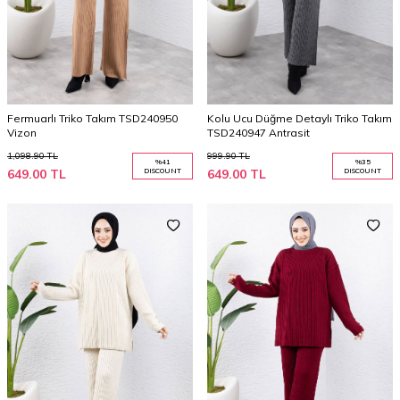
Fermuarlı Triko Takım TSD240950
Kolu Ucu Düğme Detaylı Triko Takım
Vizon
TSD240947 Antrasit
1,098.90
TL
999.90
TL
%
41
%
35
649.00
TL
DISCOUNT
649.00
TL
DISCOUNT