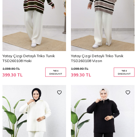
Yatay Çizgi Detaylı Triko Tunik
Yatay Çizgi Detaylı Triko Tunik
TSD260108 Haki
TSD260108 Vizon
1,098.90
TL
1,098.90
TL
%
64
%
64
399.30
TL
DISCOUNT
399.30
TL
DISCOUNT