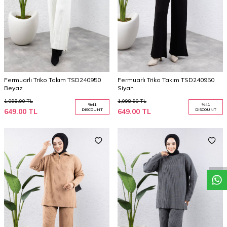
Fermuarlı Triko Takım TSD240950
Fermuarlı Triko Takım TSD240950
Beyaz
Siyah
1,098.90
TL
1,098.90
TL
%
41
%
41
649.00
TL
DISCOUNT
649.00
TL
DISCOUNT
W
h
a
t
s
a
p
C
o
s
t
a
a
S
e
r
v
i
c