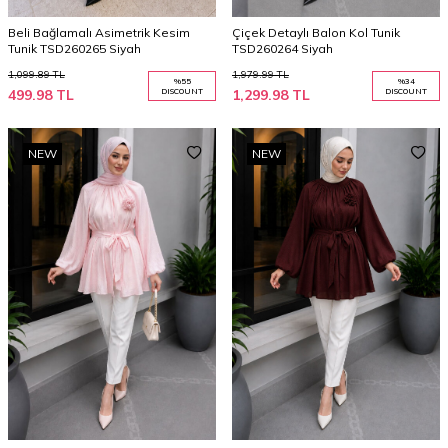
Beli Bağlamalı Asimetrik Kesim
Çiçek Detaylı Balon Kol Tunik
Tunik TSD260265 Siyah
TSD260264 Siyah
1,099.89
TL
1,979.99
TL
%
55
%
34
499.98
TL
DISCOUNT
1,299.98
TL
DISCOUNT
NEW
NEW