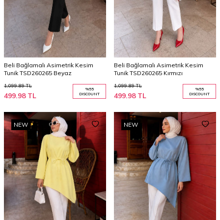
Beli Bağlamalı Asimetrik Kesim
Beli Bağlamalı Asimetrik Kesim
Tunik TSD260265 Beyaz
Tunik TSD260265 Kırmızı
1,099.89
TL
1,099.89
TL
%
55
%
55
499.98
TL
DISCOUNT
499.98
TL
DISCOUNT
NEW
NEW