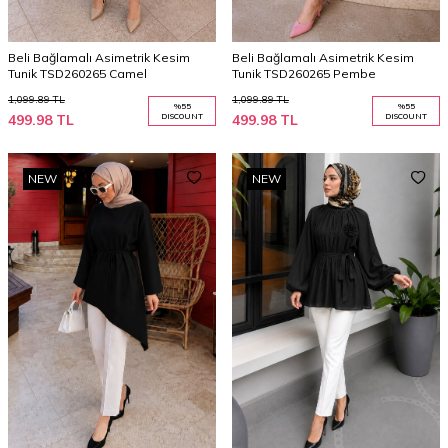
Beli Bağlamalı Asimetrik Kesim
Beli Bağlamalı Asimetrik Kesim
Tunik TSD260265 Camel
Tunik TSD260265 Pembe
1,099.89
TL
1,099.89
TL
%
55
%
55
499.98
TL
DISCOUNT
499.98
TL
DISCOUNT
NEW
NEW