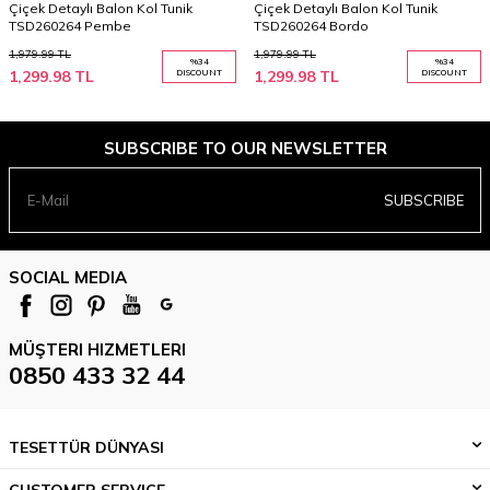
Çiçek Detaylı Balon Kol Tunik
Çiçek Detaylı Balon Kol Tunik
TSD260264 Pembe
TSD260264 Bordo
1,979.99
TL
1,979.99
TL
%
34
%
34
1,299.98
TL
DISCOUNT
1,299.98
TL
DISCOUNT
SUBSCRIBE TO OUR NEWSLETTER
SUBSCRIBE
SOCIAL MEDIA
MÜŞTERI HIZMETLERI
0850 433 32 44
TESETTÜR DÜNYASI