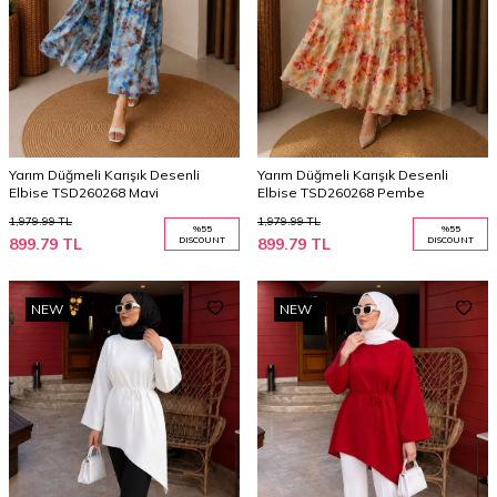
Yarım Düğmeli Karışık Desenli
Yarım Düğmeli Karışık Desenli
Elbise TSD260268 Mavi
Elbise TSD260268 Pembe
1,979.99
TL
1,979.99
TL
%
55
%
55
899.79
TL
DISCOUNT
899.79
TL
DISCOUNT
NEW
NEW