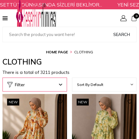
 DÜNYASI'NDA SİZLERİ BEKLİYOR...
YENİ SEZON ÜR
0
SEARCH
HOME PAGE
CLOTHING
CLOTHING
There is a total of
3211
products
Filter
NEW
NEW