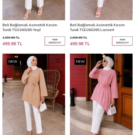
Beli Bağlamalı Asimetrik Kesim
Beli Bağlamalı Asimetrik Kesim
Tunik TSD260265 Yeşil
Tunik TSD260265 Lacivert
1,099.89
TL
1,099.89
TL
%
55
%
55
499.98
TL
DISCOUNT
499.98
TL
DISCOUNT
NEW
NEW