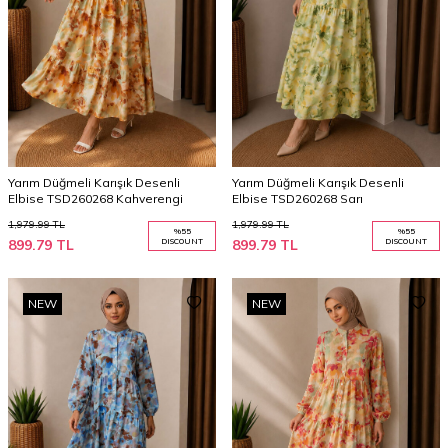
Yarım Düğmeli Karışık Desenli
Yarım Düğmeli Karışık Desenli
Elbise TSD260268 Kahverengi
Elbise TSD260268 Sarı
1,979.99
TL
1,979.99
TL
%
55
%
55
899.79
TL
DISCOUNT
899.79
TL
DISCOUNT
NEW
NEW