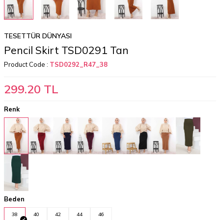
TESETTÜR DÜNYASI
Pencil Skirt TSD0291 Tan
Product Code :
TSD0292_R47_38
299.20
TL
Renk
Beden
38
40
42
44
46