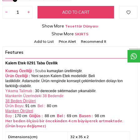
ADD TO CART
W
h
a
t
s
a
p
C
o
s
t
a
a
S
e
r
v
i
c
Show More
Tesettür Dünyası
Show More
SKIRTS
Add to List
Price Alert
Recommend It
Features
Kalem Etek 0291 Taba Özellik
Kumaş Özelliği :
Scuba
kumaştan üretilmiştir.
Ürün Özelliği :
Yeni sezon
Kalem Etek modelidir.
Beli
lastiklidir.
Astarsızdır.
Ürün renginde konsept çekimlerinden dolayı ton
farklılığı olabilir.
Yıkama Talimatı :
30 derecede sıktırmadan yıkanabilir.
Mankenin Üzerindeki 38 Bedendir
38 Beden Ölçüleri
Ürün Boyu:
91 cm
Bel :
80 cm
Manken Ölçüleri
Boy :
170 cm
Göğüs :
88 cm
Bel :
69 cm
Basen :
98 cm
Her beden ölçüsü bir öncekinden 4 cm büyüyerek artmaktadır.
(Ürün boyu değişmez)
Dimensions(cm)
32 x 35 x 2