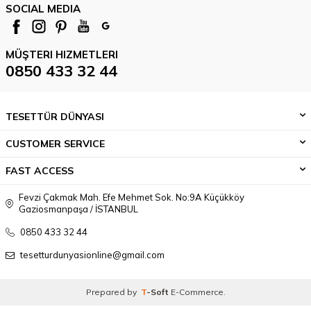
SOCIAL MEDIA
MÜŞTERI HIZMETLERI
0850 433 32 44
TESETTÜR DÜNYASI
CUSTOMER SERVICE
FAST ACCESS
Fevzi Çakmak Mah. Efe Mehmet Sok. No:9A Küçükköy
Gaziosmanpaşa / İSTANBUL
0850 433 32 44
tesetturdunyasionline@gmail.com
Prepared by
T
-Soft
E-Commerce
.